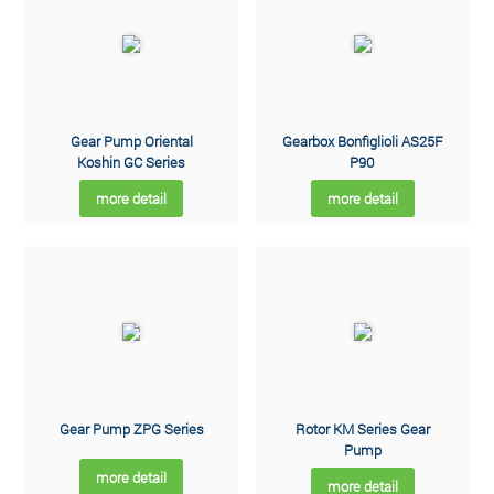
Total Head : 0.3 Mpa
Power : 0.25 ~ 5.5 kW
Liquid Temperature : Max 150 °C
Material : Cast Iron, Brass
Untuk informasi lebih lanjut mengenai harga pompa, spesifikasi
ataupun konsultasi dapat menghubungi kami.
Gear Pump Oriental
Gearbox Bonfiglioli AS25F
PT MENARA ASIA GLOBAL
Koshin GC Series
P90
Jl Palmerah Utara 1 No.28 C Jakarta Barat 11480
Phone : 021-5367-4785, atau
more detail
more detail
WhatsApp : 0815-8630-0000
Gear Pump ZPG Series
Rotor KM Series Gear
Pump
more detail
more detail