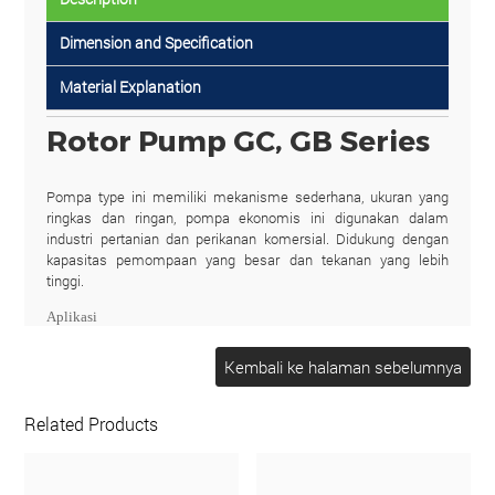
Dimension and Specification
Material Explanation
Rotor Pump GC, GB Series
Pompa type ini memiliki mekanisme sederhana, ukuran yang
ringkas dan ringan, pompa ekonomis ini digunakan dalam
industri pertanian dan perikanan komersial. Didukung dengan
kapasitas pemompaan yang besar dan tekanan yang lebih
tinggi.
Aplikasi
Model GB : untuk air bersih, air asin, sedikit asam dan bahan
kimia varicus, dll.
Model GC : untuk minyak tanah, oli ringan, oli mesin dan oli berat,
dll.
Related Products
Spesifikasi :
Flow Rated : 21 ~ 455 ltr/min