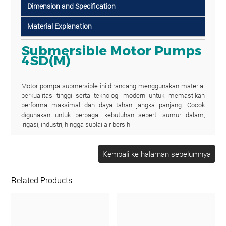
Dimension and Specification
Material Explanation
Submersible Motor Pumps
4SD(M)
Motor pompa submersible ini dirancang menggunakan material
berkualitas tinggi serta teknologi modern untuk memastikan
performa maksimal dan daya tahan jangka panjang. Cocok
digunakan untuk berbagai kebutuhan seperti sumur dalam,
irigasi, industri, hingga suplai air bersih.
Keunggulan utama dari motor ini adalah sistem pendinginan
berbasis oli yang efektif menjaga suhu kumparan tetap stabil,
sehingga mencegah overheating dan memperpanjang umur
pemakaian. Selain itu, motor dilengkapi dengan bantalan
(bearing) yang dilumasi secara permanen, memberikan kinerja
Related Products
yang lebih halus, minim perawatan, dan sangat andal dalam
jangka panjang.
Dengan desain yang kokoh dan efisien, motor pompa
submersible ini mampu bekerja optimal bahkan dalam kondisi