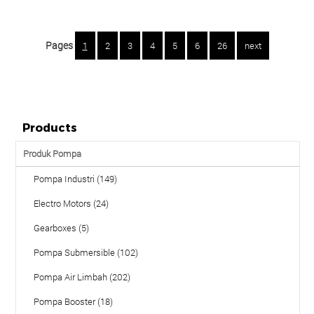
Pages
1
2
3
4
5
6
26
next
Products
Produk Pompa
Pompa Industri (149)
Electro Motors (24)
Gearboxes (5)
Pompa Submersible (102)
Pompa Air Limbah (202)
Pompa Booster (18)