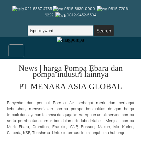
021-5367-4785
0815-8630-0000
0815-7206-
6222
0812-9452-5504
News | harga Pompa Ebara dan
pompa industri lainnya
PT MENARA ASIA GLOBAL
Penyedia dan penjual Pompa Air berbagai merk dan berbagai
kebutuhan, menyediakan pompa pompa berkualitas dengan harga
terbaik dan layanan tekhnisi dan juga kemampuan untuk service pompa
serta pembuatan sumur bor dalam di Jabodetabek. Menjual pompa
Merk Ebara, Grundfos, Franklin, CNP, Bossco, Maxon, Mc Karlen,
Calpeda, KSB, Torishima. Untuk informasi lebih lanjut bisa hubungi :