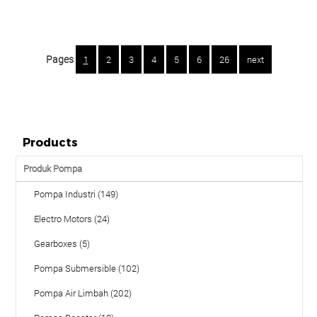
Pages
1
2
3
4
5
6
26
next
Products
Produk Pompa
Pompa Industri (149)
Electro Motors (24)
Gearboxes (5)
Pompa Submersible (102)
Pompa Air Limbah (202)