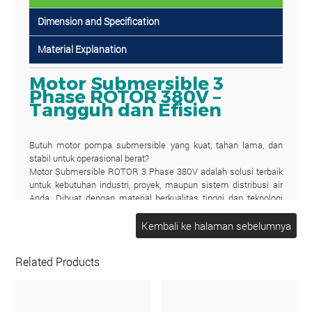
Dimension and Specification
Material Explanation
Motor Submersible 3
Phase ROTOR 380V –
Tangguh dan Efisien
Butuh motor pompa submersible yang kuat, tahan lama, dan
stabil untuk operasional berat?
Motor Submersible ROTOR 3 Phase 380V adalah solusi terbaik
untuk kebutuhan industri, proyek, maupun sistem distribusi air
Anda.
Dibuat dengan material berkualitas tinggi dan teknologi
presisi, motor ini mampu bekerja di kondisi ekstrem sekalipun
dengan performa tetap optimal.
KEUNGGULAN PRODUK
Related Products
Tenaga 3 Phase 380V – Lebih stabil & efisien untuk
penggunaan jangka panjang
Desain Submersible – Aman digunakan di dalam air (sumur
dalam / borehole)