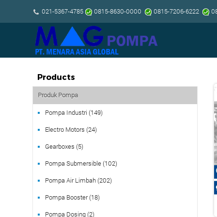
021-5367-4785
0815-8630-0000
0815-7206-6222
08
Products
Produk Pompa
Pompa Industri (149)
Electro Motors (24)
Gearboxes (5)
Pompa Submersible (102)
Pompa Air Limbah (202)
Pompa Booster (18)
Pompa Dosing (2)