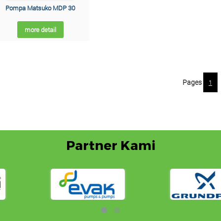
Pompa Matsuko MDP 30
more detail
Pages
1
Partner Kami