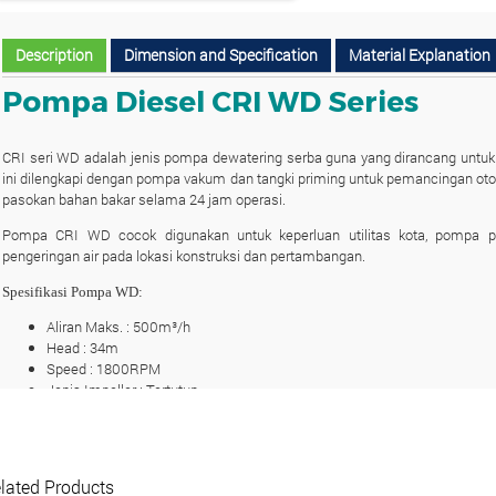
Description
Dimension and Specification
Material Explanation
Pompa Diesel CRI WD Series
CRI seri WD adalah jenis pompa dewatering serba guna yang dirancang untuk 
ini dilengkapi dengan pompa vakum dan tangki priming untuk pemancingan o
pasokan bahan bakar selama 24 jam operasi.
Pompa CRI WD cocok digunakan untuk keperluan utilitas kota, pompa p
pengeringan air pada lokasi konstruksi dan pertambangan.
Spesifikasi Pompa WD:
Aliran Maks. : 500m³/h
Head : 34m
Speed : 1800RPM
Jenis Impeller : Tertutup
Outlet : 4″, 6″ & 8″
Power : Hingga 49kW
Suhu Cairan : Hingga 50°C
Ukuran Padat Maks. : Hingga 50mm
lated Products
Segel poros : Segel Mekanik