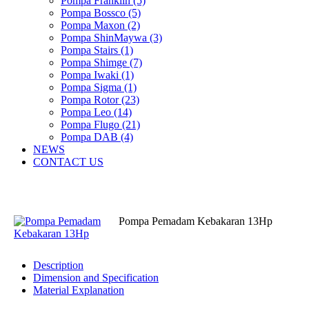
Pompa Franklin (5)
Pompa Bossco (5)
Pompa Maxon (2)
Pompa ShinMaywa (3)
Pompa Stairs (1)
Pompa Shimge (7)
Pompa Iwaki (1)
Pompa Sigma (1)
Pompa Rotor (23)
Pompa Leo (14)
Pompa Flugo (21)
Pompa DAB (4)
NEWS
CONTACT US
Pompa Pemadam Kebakaran 13Hp
Description
Dimension and Specification
Material Explanation