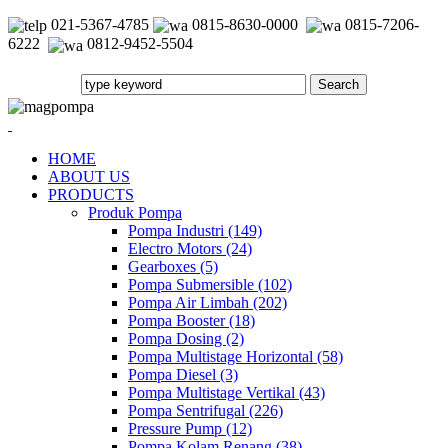
021-5367-4785
0815-8630-0000
0815-7206-
6222
0812-9452-5504
HOME
ABOUT US
PRODUCTS
Produk Pompa
Pompa Industri (149)
Electro Motors (24)
Gearboxes (5)
Pompa Submersible (102)
Pompa Air Limbah (202)
Pompa Booster (18)
Pompa Dosing (2)
Pompa Multistage Horizontal (58)
Pompa Diesel (3)
Pompa Multistage Vertikal (43)
Pompa Sentrifugal (226)
Pressure Pump (12)
Pompa Kolam Renang (38)