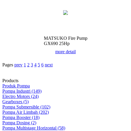
MATSUKO Fire Pump
GX690 25Hp
more detail
Pages
prev
1
2
3
4
5
6
next
Products
Produk Pompa
Pompa Industri (149)
Electro Motors (24)
Gearboxes (5)
Pompa Submersible (102)
Pompa Air Limbah (202)
Pompa Booster (18)
Pompa Dosing (2)
Pompa Multistage Horizontal (58)