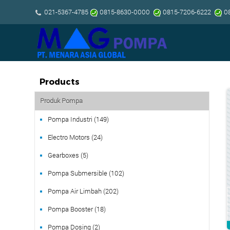
021-5367-4785
0815-8630-0000
0815-7206-6222
08
Products
Produk Pompa
Pompa Industri (149)
Electro Motors (24)
Gearboxes (5)
Pompa Submersible (102)
Pompa Air Limbah (202)
Pompa Booster (18)
Pompa Dosing (2)