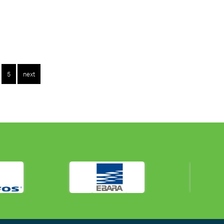
5
next