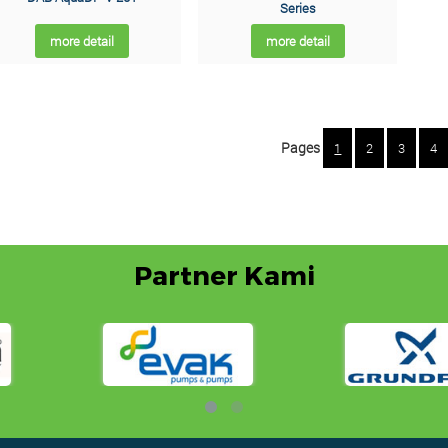
Series
more detail
more detail
Pages
1
2
3
4
Partner Kami