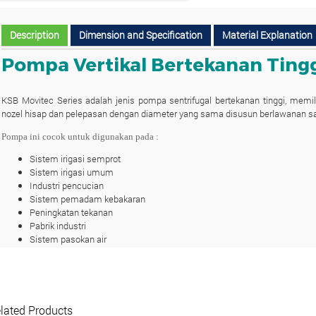
Description
Dimension and Specification
Material Explanation
Pompa Vertikal Bertekanan Tingg
KSB Movitec Series adalah jenis pompa sentrifugal bertekanan tinggi, memil
nozel hisap dan pelepasan dengan diameter yang sama disusun berlawanan satu
Pompa ini cocok untuk digunakan pada :
Sistem irigasi semprot
Sistem irigasi umum
Industri pencucian
Sistem pemadam kebakaran
Peningkatan tekanan
Pabrik industri
Sistem pasokan air
Sistem pemanas, ventilasi dan pendingin udara
Aplikasi kelautan
Spesifikasi Pompa KSB Movitec
lated Products
Laju aliran maks. : 192 m³/jam