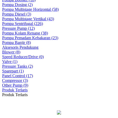
Pompa Dosing (2)
Pompa Multistage Horizontal (58)
Pompa Diesel (3)
Pompa Multistage Vertikal (43)
Pompa Sentrifugal (226)
Pressure Pump (12)
Pompa Kolam Renang (38)
Pompa Pemadam Kebakaran (23)
Pompa Banjir (8)
Aksesoris Pendukung
Blower (8)
Speed Reducer/Drive (0)
Valve (1)
Pressure Tanks (2)
Sparepart (1)
Panel Control (17)
Compressor (3)
Other Pump (9)
Produk Terlaris
Produk Terlaris