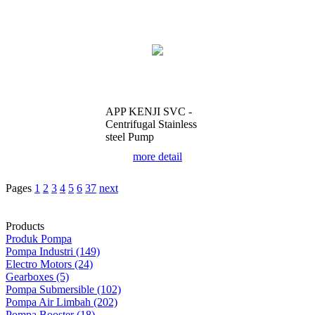
APP KENJI SVC -
Centrifugal Stainless
steel Pump
more detail
Pages
1
2
3
4
5
6
37
next
Products
Produk Pompa
Pompa Industri (149)
Electro Motors (24)
Gearboxes (5)
Pompa Submersible (102)
Pompa Air Limbah (202)
Pompa Booster (18)