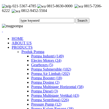
021-5367-4785
0815-8630-0000
0815-7206-
6222
0812-9452-5504
HOME
ABOUT US
PRODUCTS
Produk Pompa
Pompa Industri (149)
Electro Motors (24)
Gearboxes (5)
Pompa Submersible (102)
Pompa Air Limbah (202)
Pompa Booster (18)
Pompa Dosing (2)
Pompa Multistage Horizontal (58)
Pompa Diesel (3)
Pompa Multistage Vertikal (43)
Pompa Sentrifugal (226)
Pressure Pump (12)
Pompa Kolam Renang (38)