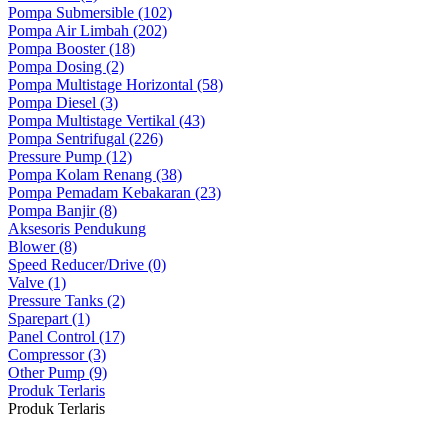
Pompa Submersible (102)
Pompa Air Limbah (202)
Pompa Booster (18)
Pompa Dosing (2)
Pompa Multistage Horizontal (58)
Pompa Diesel (3)
Pompa Multistage Vertikal (43)
Pompa Sentrifugal (226)
Pressure Pump (12)
Pompa Kolam Renang (38)
Pompa Pemadam Kebakaran (23)
Pompa Banjir (8)
Aksesoris Pendukung
Blower (8)
Speed Reducer/Drive (0)
Valve (1)
Pressure Tanks (2)
Sparepart (1)
Panel Control (17)
Compressor (3)
Other Pump (9)
Produk Terlaris
Produk Terlaris