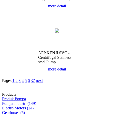
more detail
APP KENJI SVC -
Centrifugal Stainless
steel Pump
more detail
Pages
1
2
3
4
5
6
37
next
Products
Produk Pompa
Pompa Industri (149)
Electro Motors (24)
Gearboxes (5)