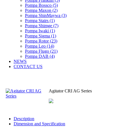
Pompa Franklin (5)
Pompa Bossco (5)
Pompa Maxon (2)
Pompa ShinMaywa (3)
Pompa Stairs (1)
Pompa Shimge (7)
Pompa Iwaki (1)
Pompa Sigma (1)
Pompa Rotor (23)
Pompa Leo (14)
Pompa Flugo (21)
Pompa DAB (4)
NEWS
CONTACT US
Agitator CRI AG Series
Description
Dimension and Specification