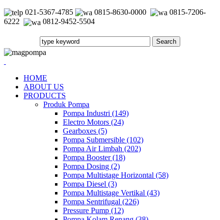
021-5367-4785
0815-8630-0000
0815-7206-
6222
0812-9452-5504
HOME
ABOUT US
PRODUCTS
Produk Pompa
Pompa Industri (149)
Electro Motors (24)
Gearboxes (5)
Pompa Submersible (102)
Pompa Air Limbah (202)
Pompa Booster (18)
Pompa Dosing (2)
Pompa Multistage Horizontal (58)
Pompa Diesel (3)
Pompa Multistage Vertikal (43)
Pompa Sentrifugal (226)
Pressure Pump (12)
Pompa Kolam Renang (38)