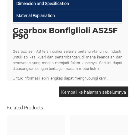
Dimension and Specification
Material Explanation
Gearbox Bonfiglioli AS25F
P90
Gearbox seri AS telah diakui selama bertahun-tahun di industri
untuk aplikasi kuari dan pertambangan, di mana keandalan dan
perawatan yang rendah menjadi faktor kuncinya. Seri ini dapat
dipasangkan dengan berbagai macam motor listrik.
Untuk informasi lebih lengkap dapat menghubungi kami.
PT MENARA ASIA GLOBAL
Jl Palmerah Utara 1 No.28 C Jakarta Barat 11480
Phone : 021-5367-4785, atau
WhatsApp : 0815-8630-0000
Related Products
Perwakilan
Jl. Garuda no 15, Kediri Tabanan - Bali 82121
Phone : 0815-7206-6222