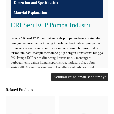
Dimension and Specification
Material Explanation
CRI Seri ECP Pompa Industri
Pompa CRI seri ECP merupakan jenis pompa horizontal satu tahap
dengan pemasangan kaki yang kokoh dan berkualitas, pompa ini
dirancang sesuai standar untuk memompa cairan berlumpur dan
terkontaminasi, mampu memompa pulp dengan konsistensi hingga
8%. P
ompa ECP series dirancang khusus untuk menangani
berbagai jenis cairan kental seperti sirup, molase, pulp, bubur
kertas, dll. Menggunakan desain impeller semi terbuka untuk
memastikan pemompaan cairan yang bebas dari hambatan.
Spesifikasi:
Head maks : 100m
Related Products
Aliran Maks : 2500m³/h
Kecepatan : 720/970/1450RPM
Ukuran Outlet : hingga 350mm
Kekuatan : hingga 315kW
Suhu Cairan : hingga 90°C