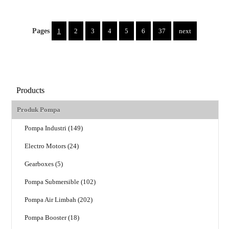
Pages
1
2
3
4
5
6
37
next
Products
Produk Pompa
Pompa Industri (149)
Electro Motors (24)
Gearboxes (5)
Pompa Submersible (102)
Pompa Air Limbah (202)
Pompa Booster (18)