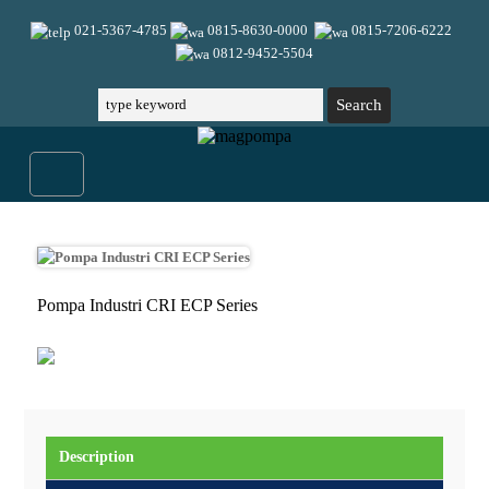
021-5367-4785
0815-8630-0000
0815-7206-6222
0812-9452-5504
Pompa Industri CRI ECP Series
Description