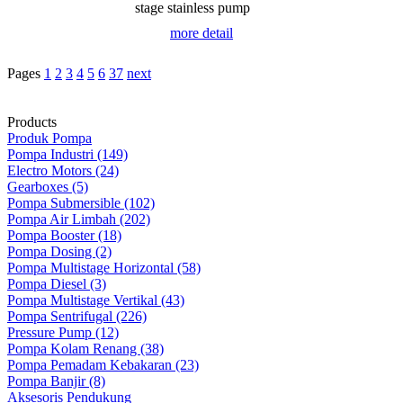
stage stainless pump
more detail
Pages
1
2
3
4
5
6
37
next
Products
Produk Pompa
Pompa Industri (149)
Electro Motors (24)
Gearboxes (5)
Pompa Submersible (102)
Pompa Air Limbah (202)
Pompa Booster (18)
Pompa Dosing (2)
Pompa Multistage Horizontal (58)
Pompa Diesel (3)
Pompa Multistage Vertikal (43)
Pompa Sentrifugal (226)
Pressure Pump (12)
Pompa Kolam Renang (38)
Pompa Pemadam Kebakaran (23)
Pompa Banjir (8)
Aksesoris Pendukung