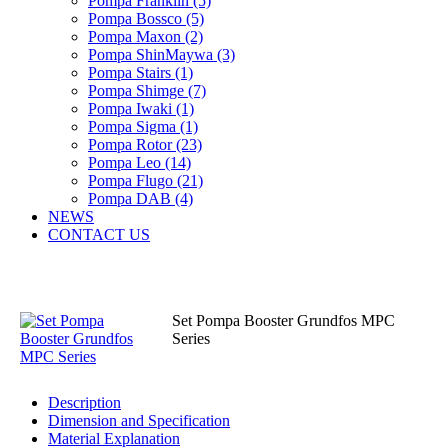
Pompa Franklin (5)
Pompa Bossco (5)
Pompa Maxon (2)
Pompa ShinMaywa (3)
Pompa Stairs (1)
Pompa Shimge (7)
Pompa Iwaki (1)
Pompa Sigma (1)
Pompa Rotor (23)
Pompa Leo (14)
Pompa Flugo (21)
Pompa DAB (4)
NEWS
CONTACT US
Set Pompa Booster Grundfos MPC
Series
Description
Dimension and Specification
Material Explanation