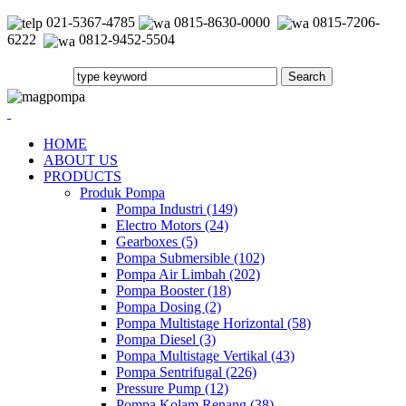
021-5367-4785
0815-8630-0000
0815-7206-
6222
0812-9452-5504
HOME
ABOUT US
PRODUCTS
Produk Pompa
Pompa Industri (149)
Electro Motors (24)
Gearboxes (5)
Pompa Submersible (102)
Pompa Air Limbah (202)
Pompa Booster (18)
Pompa Dosing (2)
Pompa Multistage Horizontal (58)
Pompa Diesel (3)
Pompa Multistage Vertikal (43)
Pompa Sentrifugal (226)
Pressure Pump (12)
Pompa Kolam Renang (38)